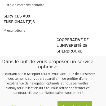
Liste de matériel scolaire
SERVICES AUX
ENSEIGNANT(E)S
Prescriptions
COOPÉRATIVE DE
L'UNIVERSITÉ DE
SHERBROOKE
Campus principal
Dans le but de vous proposer un service
2500, boul. de l'Université
optimisé
Sherbrooke, QC
J1K 2R1
En cliquant sur « Accepter tout », vous acceptez de conserver
des témoins sur votre appareil afin de profiter d’une
Tél.:
819 821
-3599
expérience de navigation optimale et nous permettre
Heures d'ouverture
d'analyser l’utilisation du site. Pour refuser et fermer ce
Autres points de
vente
bandeau, cliquez sur "Nécessaires seulement"
Facebook
Twitter