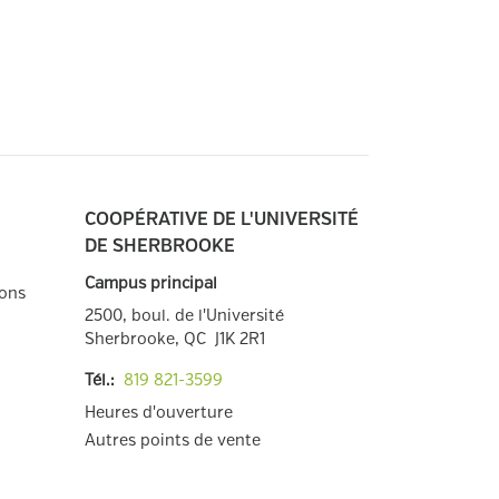
COOPÉRATIVE DE L'UNIVERSITÉ
DE SHERBROOKE
Campus principal
ions
2500, boul. de l'Université
Sherbrooke, QC
J1K 2R1
Tél.:
819 821
-3599
Heures d'ouverture
Autres points de
vente
Facebook
Twitter