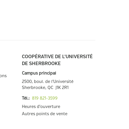
COOPÉRATIVE DE L'UNIVERSITÉ
DE SHERBROOKE
Campus principal
ions
2500, boul. de l'Université
Sherbrooke, QC
J1K 2R1
Tél.:
819 821
-3599
Heures d'ouverture
Autres points de
vente
Facebook
Twitter