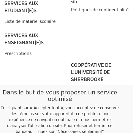
site
SERVICES AUX
Politiques de confidentialité
ÉTUDIANT(E)S
Liste de matériel scolaire
SERVICES AUX
ENSEIGNANT(E)S
Prescriptions
COOPÉRATIVE DE
L'UNIVERSITÉ DE
SHERBROOKE
Campus principal
Dans le but de vous proposer un service
2500, boul. de l'Université
optimisé
Sherbrooke, QC
J1K 2R1
En cliquant sur « Accepter tout », vous acceptez de conserver
des témoins sur votre appareil afin de profiter d’une
Tél.:
819 821
-3599
expérience de navigation optimale et nous permettre
Heures d'ouverture
d'analyser l’utilisation du site. Pour refuser et fermer ce
Autres points de
vente
bandeau, cliquez sur "Nécessaires seulement"