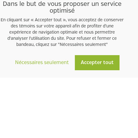
Dans le but de vous proposer un service
Alex LANDRAGIN
Auteur(s)
:
optimisé
En cliquant sur « Accepter tout », vous acceptez de conserver
Papier
Format
:
des témoins sur votre appareil afin de profiter d’une
expérience de navigation optimale et nous permettre
d'analyser l’utilisation du site. Pour refuser et fermer ce
Français
Langue
:
bandeau, cliquez sur "Nécessaires seulement"
Nécessaires seulement
Accepter tout
LA COOPÉRATIVE
LIENS UTILES
À propos
Devenir membre