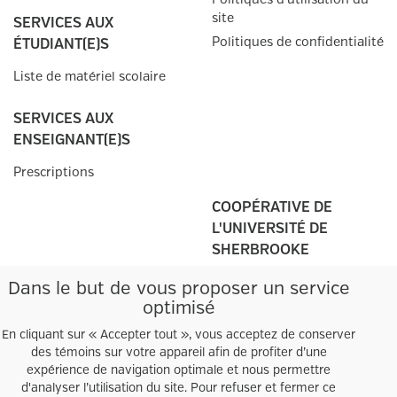
site
SERVICES AUX
Politiques de confidentialité
ÉTUDIANT(E)S
Liste de matériel scolaire
SERVICES AUX
ENSEIGNANT(E)S
Prescriptions
COOPÉRATIVE DE
L'UNIVERSITÉ DE
SHERBROOKE
Campus principal
Dans le but de vous proposer un service
2500, boul. de l'Université
optimisé
Sherbrooke, QC
J1K 2R1
En cliquant sur « Accepter tout », vous acceptez de conserver
des témoins sur votre appareil afin de profiter d’une
Tél.:
819 821
-3599
expérience de navigation optimale et nous permettre
Heures d'ouverture
d'analyser l’utilisation du site. Pour refuser et fermer ce