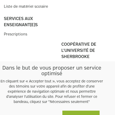
Liste de matériel scolaire
SERVICES AUX
ENSEIGNANT(E)S
Prescriptions
COOPÉRATIVE DE
L'UNIVERSITÉ DE
SHERBROOKE
Campus principal
Dans le but de vous proposer un service
2500, boul. de l'Université
optimisé
Sherbrooke, QC
J1K 2R1
En cliquant sur « Accepter tout », vous acceptez de conserver
des témoins sur votre appareil afin de profiter d’une
Tél.:
819 821
-3599
expérience de navigation optimale et nous permettre
Heures d'ouverture
d'analyser l’utilisation du site. Pour refuser et fermer ce
Autres points de
vente
bandeau, cliquez sur "Nécessaires seulement"
Facebook
Twitter