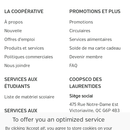
LA COOPÉRATIVE
PROMOTIONS ET PLUS
À propos
Promotions
Nouvelle
Circulaires
Offres d'emploi
Services alimentaires
Produits et services
Solde de ma carte cadeau
Politiques commerciales
Devenir membre
Nous joindre
FAQ
SERVICES AUX
COOPSCO DES
ÉTUDIANTS
LAURENTIDES
Siège social
Liste de matériel scolaire
475 Rue Notre-Dame Est
SERVICES AUX
Victoriaville, QC
G6P 4B3
ENSEIGNANTS
To offer you an optimized service
téléphone
:
(819) 758-1236
téléphone
:
(819) 758-1236
Prescriptions
By clicking 'Accept all', you agree to store cookies on your